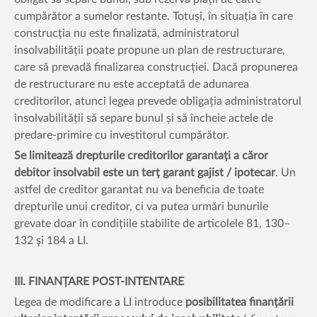
cumpărător a sumelor restante. Totuși, în situația în care
construcția nu este finalizată, administratorul
insolvabilității poate propune un plan de restructurare,
care să prevadă finalizarea construcției. Dacă propunerea
de restructurare nu este acceptată de adunarea
creditorilor, atunci legea prevede obligația administratorul
insolvabilității să separe bunul și să încheie actele de
predare-primire cu investitorul cumpărător.
Se limitează drepturile creditorilor garantați a căror
debitor insolvabil este un terț garant gajist / ipotecar
. Un
astfel de creditor garantat nu va beneficia de toate
drepturile unui creditor, ci va putea urmări bunurile
grevate doar în condițiile stabilite de articolele 81, 130–
132 şi 184 a LI.
III. FINANȚARE POST-INTENTARE
Legea de modificare a LI introduce
posibilitatea finanțării