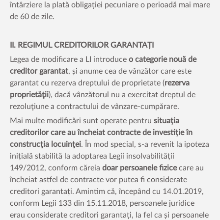
întârziere la plată obligației pecuniare o perioadă mai mare
de 60 de zile.
II. REGIMUL CREDITORILOR GARANTAȚI
Legea de modificare a LI introduce
o categorie nouă de
creditor garantat
, și anume cea de vânzător care este
garantat cu rezerva dreptului de proprietate (
rezerva
proprietăţii
), dacă vânzătorul nu a exercitat dreptul de
rezoluţiune a contractului de vânzare-cumpărare.
Mai multe modificări sunt operate pentru
situația
creditorilor care au încheiat contracte de investiție în
construcţia locuinţei
. În mod special, s-a revenit la ipoteza
inițială stabilită la adoptarea Legii insolvabilității
149/2012, conform căreia
doar persoanele fizice
care au
încheiat astfel de contracte vor putea fi considerate
creditori garantați. Amintim că, începând cu 14.01.2019,
conform Legii 133 din 15.11.2018, persoanele juridice
erau considerate creditori garantați, la fel ca și persoanele