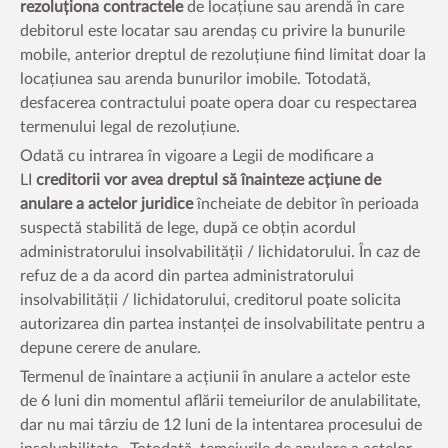
rezoluționa contractele
de locațiune sau arendă în care
debitorul este locatar sau arendaș cu privire la bunurile
mobile, anterior dreptul de rezoluțiune fiind limitat doar la
locațiunea sau arenda bunurilor imobile. Totodată,
desfacerea contractului poate opera doar cu respectarea
termenului legal de rezoluțiune.
Odată cu intrarea în vigoare a Legii de modificare a
LI
creditorii vor avea dreptul să înainteze acțiune de
anulare a actelor juridice
încheiate de debitor în perioada
suspectă stabilită de lege, după ce obțin acordul
administratorului insolvabilității / lichidatorului. În caz de
refuz de a da acord din partea administratorului
insolvabilității / lichidatorului, creditorul poate solicita
autorizarea din partea instanței de insolvabilitate pentru a
depune cerere de anulare.
Termenul de înaintare a acțiunii în anulare a actelor este
de 6 luni din momentul aflării temeiurilor de anulabilitate,
dar nu mai târziu de 12 luni de la intentarea procesului de