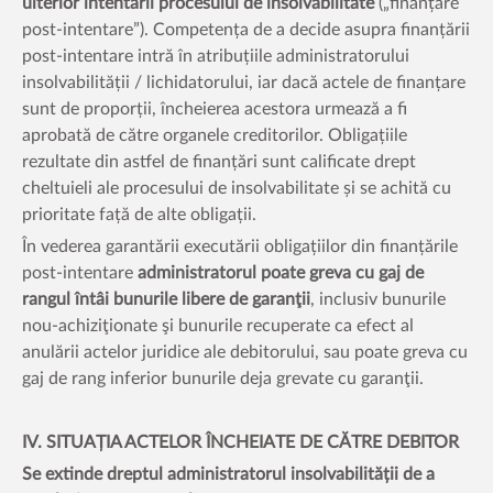
ulterior intentării procesului de insolvabilitate
(„finanțare
post-intentare”). Competența de a decide asupra finanțării
post-intentare intră în atribuțiile administratorului
insolvabilității / lichidatorului, iar dacă actele de finanțare
sunt de proporții, încheierea acestora urmează a fi
aprobată de către organele creditorilor. Obligațiile
rezultate din astfel de finanțări sunt calificate drept
cheltuieli ale procesului de insolvabilitate și se achită cu
prioritate față de alte obligații.
În vederea garantării executării obligațiilor din finanțările
post-intentare
administratorul
poate greva cu gaj de
rangul întâi bunurile libere de garanţii
, inclusiv bunurile
nou-achiziţionate şi bunurile recuperate ca efect al
anulării actelor juridice ale debitorului, sau poate greva cu
gaj de rang inferior bunurile deja grevate cu garanţii.
IV. SITUAȚIA ACTELOR ÎNCHEIATE DE CĂTRE DEBITOR
Se extinde dreptul administratorul insolvabilității de a