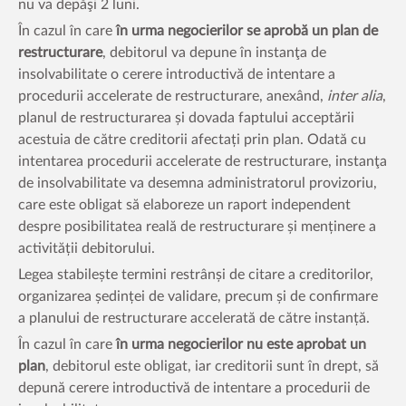
nu va depăşi 2 luni.
În cazul în care
în urma negocierilor se aprobă un
plan de
restructurare
, debitorul va depune în instanţa de
insolvabilitate o cerere introductivă de intentare a
procedurii accelerate de restructurare, anexând,
inter alia
,
planul de restructurarea și dovada faptului acceptării
acestuia de către creditorii afectați prin plan. Odată cu
intentarea procedurii accelerate de restructurare, instanţa
de insolvabilitate va desemna administratorul provizoriu,
care este obligat să elaboreze un raport independent
despre posibilitatea reală de restructurare și menținere a
activității debitorului.
Legea stabilește termini restrânși de citare a creditorilor,
organizarea ședinței de validare, precum și de confirmare
a planului de restructurare accelerată de către instanță.
În cazul în care
în urma negocierilor nu este aprobat un
plan
, debitorul este obligat, iar creditorii sunt în drept, să
depună cerere introductivă de intentare a procedurii de