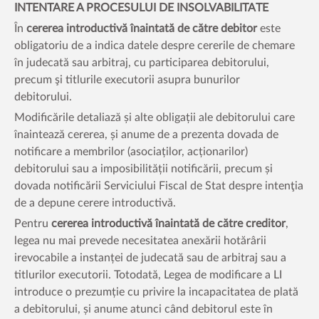
INTENTARE A PROCESULUI DE INSOLVABILITATE
În
cererea introductivă înaintată de către debitor
este
obligatoriu de a indica datele despre cererile de chemare
în judecată sau arbitraj, cu participarea debitorului,
precum şi titlurile executorii asupra bunurilor
debitorului.
Modificările detaliază și alte obligații ale debitorului care
înaintează cererea, și anume de a prezenta dovada de
notificare a membrilor (asociaților, acționarilor)
debitorului sau a imposibilității notificării, precum și
dovada notificării Serviciului Fiscal de Stat despre intenţia
de a depune cerere introductivă.
Pentru
cererea introductivă înaintată de către creditor
,
legea nu mai prevede necesitatea anexării hotărârii
irevocabile a instanței de judecată sau de arbitraj sau a
titlurilor executorii. Totodată, Legea de modificare a LI
introduce o prezumție cu privire la incapacitatea de plată
a debitorului, și anume atunci când debitorul este în