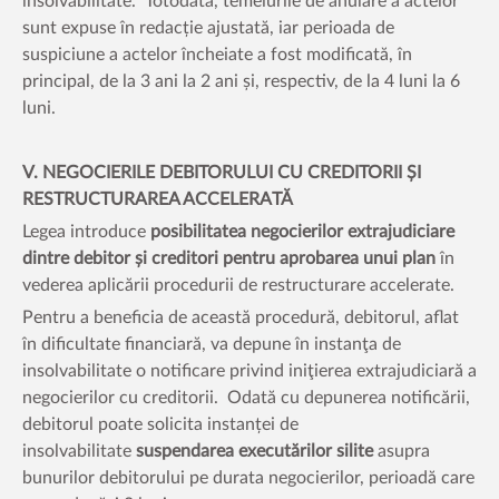
insolvabilitate. Totodată, temeiurile de anulare a actelor
sunt expuse în redacție ajustată, iar perioada de
suspiciune a actelor încheiate a fost modificată, în
principal, de la 3 ani la 2 ani și, respectiv, de la 4 luni la 6
luni.
V. NEGOCIERILE DEBITORULUI CU CREDITORII ȘI
RESTRUCTURAREA ACCELERATĂ
Legea introduce
posibilitatea negocierilor extrajudiciare
dintre debitor și creditori pentru aprobarea unui plan
în
vederea aplicării procedurii de restructurare accelerate.
Pentru a beneficia de această procedură, debitorul, aflat
în dificultate financiară, va depune în instanţa de
insolvabilitate o notificare privind iniţierea extrajudiciară a
negocierilor cu creditorii. Odată cu depunerea notificării,
debitorul poate solicita instanței de
insolvabilitate
suspendarea executărilor silite
asupra
bunurilor debitorului pe durata negocierilor, perioadă care